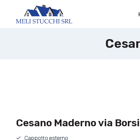
Salta
al
contenuto
Cesan
Cesano Maderno via Borsi
Cappotto esterno