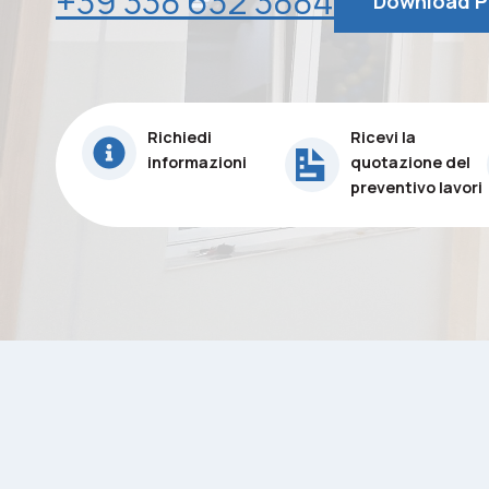
+39 338 632 3884
Download P
Richiedi
Ricevi la
informazioni
quotazione del
preventivo lavori