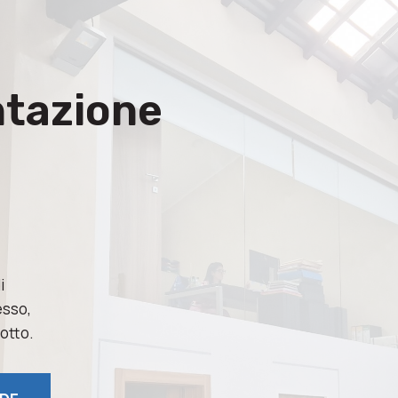
ntazione
i
esso,
potto.