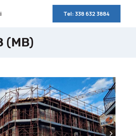
i
Tel: 338 632 3884
8 (MB)